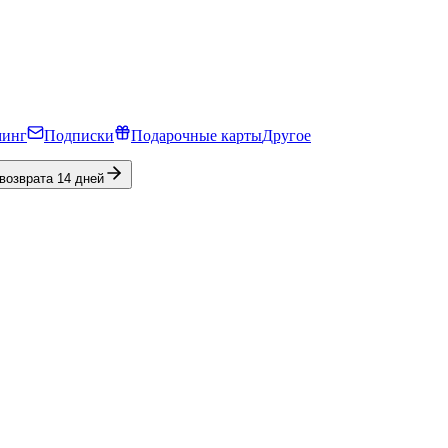
минг
Подписки
Подарочные карты
Другое
 возврата 14 дней