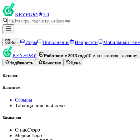
KEY
FORY
5.0
⌘K
Игры
Пополнения
Нейросети
Мобильный гей
Все
KEY
FORY
Работаем с 2013 года
10 млн+ заказов · гарантия
Надёжность
Качество
Цена
Каталог
Клиентам
Отзывы
Таблица лидеров
Скоро
Компания
О нас
Скоро
Медиа
Скоро