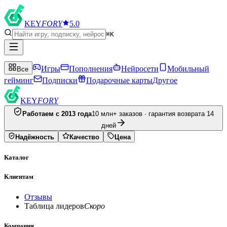
KEY
FORY
5.0
⌘K
Игры
Пополнения
Нейросети
Мобильный
Все
гейминг
Подписки
Подарочные карты
Другое
KEY
FORY
Работаем с 2013 года
10 млн+ заказов · гарантия возврата 14
дней
Надёжность
Качество
Цена
Каталог
Клиентам
Отзывы
Таблица лидеров
Скоро
Компания