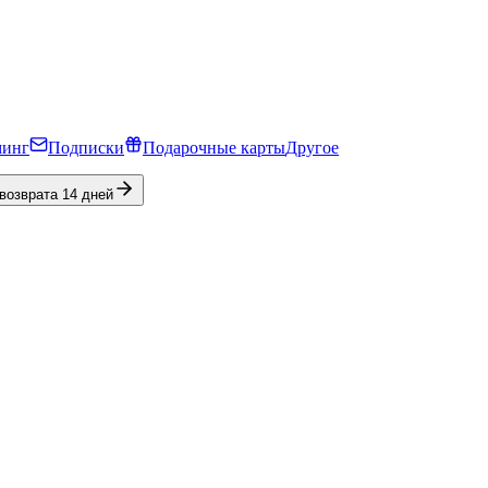
минг
Подписки
Подарочные карты
Другое
 возврата 14 дней