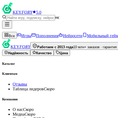
KEY
FORY
5.0
⌘K
Игры
Пополнения
Нейросети
Мобильный гей
Все
KEY
FORY
Работаем с 2013 года
10 млн+ заказов · гарантия
Надёжность
Качество
Цена
Каталог
Клиентам
Отзывы
Таблица лидеров
Скоро
Компания
О нас
Скоро
Медиа
Скоро