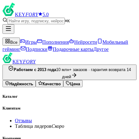
KEY
FORY
5.0
⌘K
Игры
Пополнения
Нейросети
Мобильный
Все
гейминг
Подписки
Подарочные карты
Другое
KEY
FORY
Работаем с 2013 года
10 млн+ заказов · гарантия возврата 14
дней
Надёжность
Качество
Цена
Каталог
Клиентам
Отзывы
Таблица лидеров
Скоро
Компания