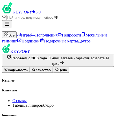
KEY
FORY
5.0
⌘K
Игры
Пополнения
Нейросети
Мобильный
Все
гейминг
Подписки
Подарочные карты
Другое
KEY
FORY
Работаем с 2013 года
10 млн+ заказов · гарантия возврата 14
дней
Надёжность
Качество
Цена
Каталог
Клиентам
Отзывы
Таблица лидеров
Скоро
Компания