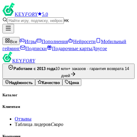
KEY
FORY
5.0
⌘K
Игры
Пополнения
Нейросети
Мобильный
Все
гейминг
Подписки
Подарочные карты
Другое
KEY
FORY
Работаем с 2013 года
10 млн+ заказов · гарантия возврата 14
дней
Надёжность
Качество
Цена
Каталог
Клиентам
Отзывы
Таблица лидеров
Скоро
Компания