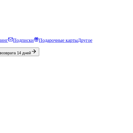
минг
Подписки
Подарочные карты
Другое
 возврата 14 дней