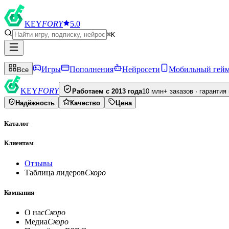
KEY
FORY
5.0
⌘K
Игры
Пополнения
Нейросети
Мобильный гей
Все
KEY
FORY
Работаем с 2013 года
10 млн+ заказов · гарантия
Надёжность
Качество
Цена
Каталог
Клиентам
Отзывы
Таблица лидеров
Скоро
Компания
О нас
Скоро
Медиа
Скоро